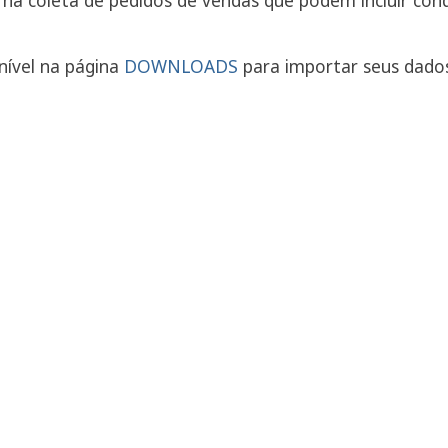
na coleta de pedidos de vendas que podem incluir con
nível na página
DOWNLOADS
para importar seus dados