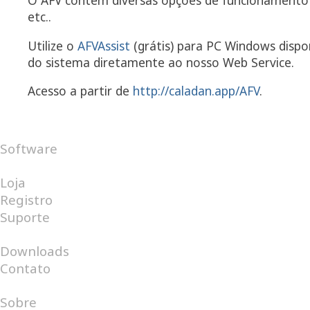
O AFV contém diversas opções de funcionamento 
etc..
Utilize o
AFVAssist
(grátis) para PC Windows dispo
do sistema diretamente ao nosso Web Service.
Acesso a partir de
http://caladan.app/AFV
.
Software
Android
Internet
Windows
Loja
Registro
Suporte
Perguntas Frequentes
Help Desk
Downloads
Contato
Catálogo
Sobre